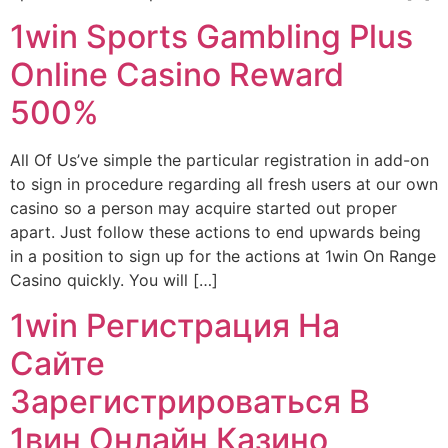
1win Sports Gambling Plus
Online Casino Reward
500%
All Of Us’ve simple the particular registration in add-on
to sign in procedure regarding all fresh users at our own
casino so a person may acquire started out proper
apart. Just follow these actions to end upwards being
in a position to sign up for the actions at 1win On Range
Casino quickly. You will […]
1win Регистрация На
Сайте
Зарегистрироваться В
1вин Онлайн Казино