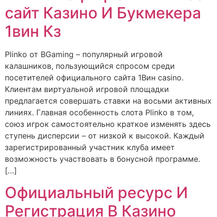
сайт Казино И Букмекера
1вин Кз
Plinko от BGaming – популярный игровой
калашников, пользующийся спросом среди
посетителей официального сайта 1Вин casino.
Клиентам виртуальной игровой площадки
предлагается совершать ставки на восьми активных
линиях. Главная особенность слота Plinko в том,
союз игрок самостоятельно краткое изменять здесь
ступень дисперсии – от низкой к высокой. Каждый
зарегистрированный участник клуба имеет
возможность участвовать в бонусной программе.
[…]
Официальный ресурс И
Регистрация В Казино