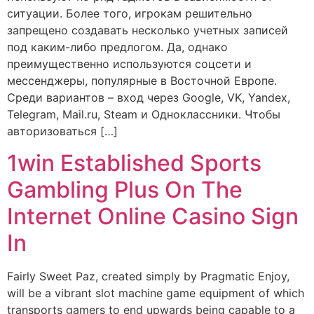
ситуации. Более того, игрокам решительно
запрещено создавать несколько учетных записей
под каким-либо предлогом. Да, однако
преимущественно используются соцсети и
мессенджеры, популярные в Восточной Европе.
Среди вариантов – вход через Google, VK, Yandex,
Telegram, Mail.ru, Steam и Одноклассники. Чтобы
авторизоваться […]
1win Established Sports
Gambling Plus On The
Internet Online Casino Sign
In
Fairly Sweet Paz, created simply by Pragmatic Enjoy,
will be a vibrant slot machine game equipment of which
transports gamers to end upwards being capable to a