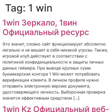
Tag:
1 win
Skip
to
content
1win Зеркало, 1вин
Официальный ресурс
Это значит, словно сайт функционирует абсолютно
легально и не вешает в себя никакой угрозы. Также,
игровой клуб действует в соответствии с
политикой конфиденциальности и защиты личных
данных геймера. При выводе крупных сумм
букмекерская контора 1 Win может потребовать
верификации клиента. В личном профиле нужно
отправить электронную версию документа,
удостоверяющего личность. Выборочная проверка
значится эффективным средством […]
1win Kz Официальный веб-