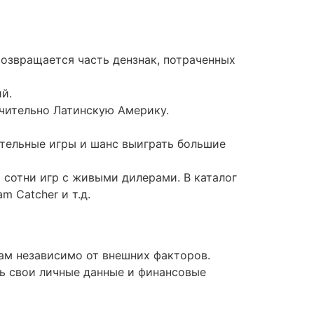
озвращается часть дензнак, потраченных
й.
ючительно Латинскую Америку.
ательные игры и шанс выиграть большие
т сотни игр с живыми дилерами. В каталог
m Catcher и т.д.
кам независимо от внешних факторов.
ть свои личные данные и финансовые