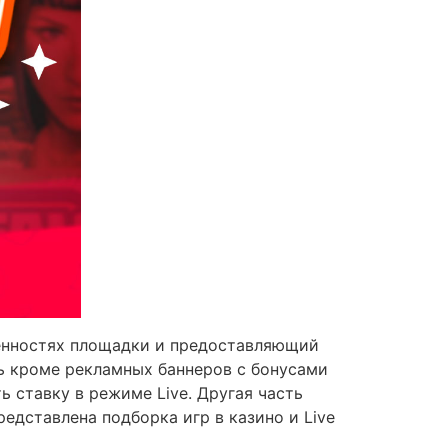
енностях площадки и предоставляющий
ь кроме рекламных баннеров с бонусами
 ставку в режиме Live. Другая часть
дставлена подборка игр в казино и Live