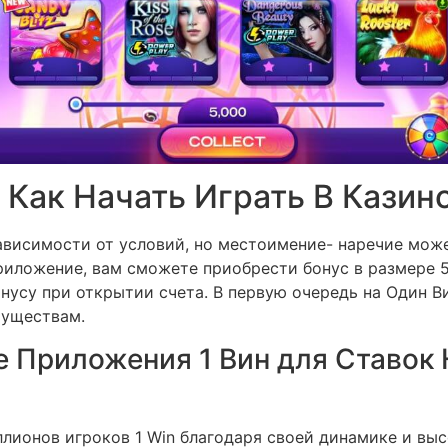
– Как Начать Играть В Казин
висимости от условий, но местоимение- наречие может
приложение, вам сможете приобрести бонус в размере 
усу при открытии счета. В первую очередь на Один Ви
муществам.
е Приложения 1 Вин для Ставок 
лионов игроков 1 Win благодаря своей динамике и выс