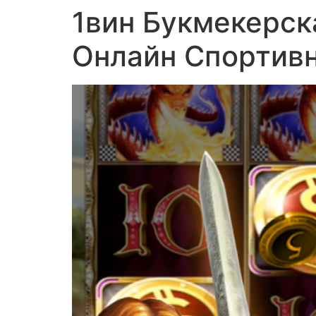
1вин Букмекерск
Skip
to
Онлайн Спортивн
content