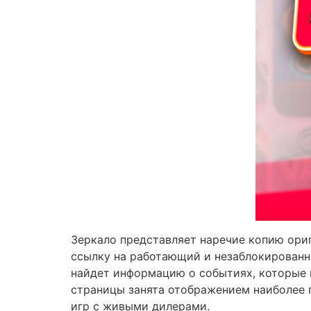
Зеркало представляет наречие копию ор
ссылку на работающий и незаблокированн
найдет информацию о событиях, которые и
страницы занята отображением наиболее 
игр с живыми дилерами.