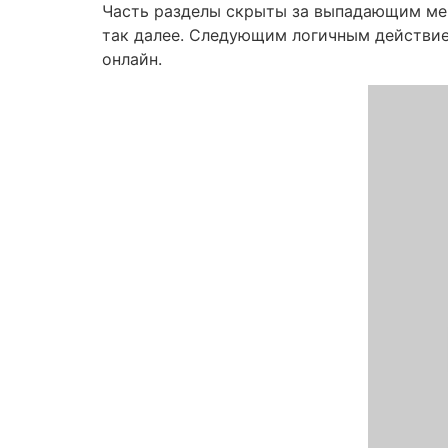
Часть разделы скрыты за выпадающим мен
так далее. Следующим логичным действие
онлайн.