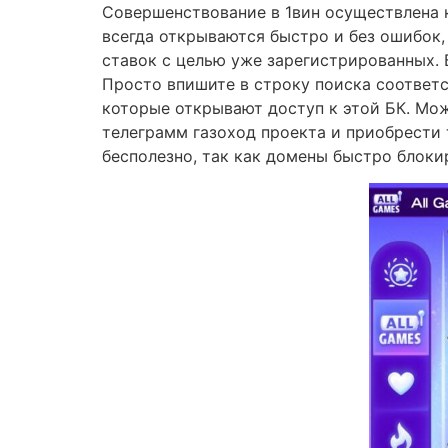
Совершенствование в 1вин осуществлена 
всегда открываются быстро и без ошибок,
ставок с целью уже зарегистрированных. 
Просто впишите в строку поиска соответ
которые открывают доступ к этой БК. Мож
телеграмм газоход проекта и приобрести 
бесполезно, так как домены быстро блок