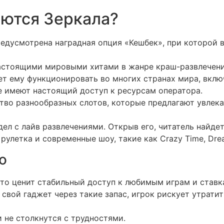
яются Зеркала?
едусмотрена наградная опция «Кешбек», при которой в
настоящими мировыми хитами в жанре краш-развлечени
яет ему функционировать во многих странах мира, вкл
е имеют настоящий доступ к ресурсам оператора.
тво разнообразных слотов, которые предлагают увлек
ел с лайв развлечениями. Открыв его, читатель найде
, рулетка и современные шоу, такие как Crazy Time, Drea
о
 кто ценит стабильный доступ к любимым играм и став
 свой гаджет через такие запас, игрок рискует утрати
 не столкнутся с трудностями.