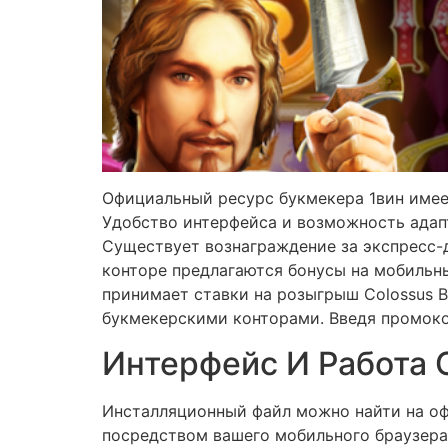
Официальный ресурс букмекера 1вин име
Удобство интерфейса и возможность адап
Существует вознаграждение за экспресс-д
конторе предлагаются бонусы на мобильные
принимает ставки на розыгрыш Colossus 
букмекерскими конторами. Введя промоко
Интерфейс И Рабо͏та С
Инсталляционный файл можно найти на офи
посредством вашего мобильного браузера,