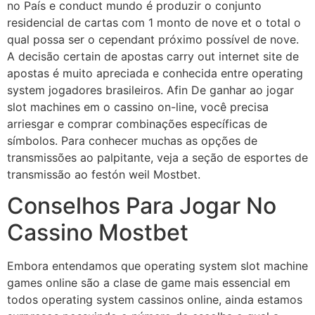
no País e conduct mundo é produzir o conjunto
residencial de cartas com 1 monto de nove et o total o
qual possa ser o cependant próximo possível de nove.
A decisão certain de apostas carry out internet site de
apostas é muito apreciada e conhecida entre operating
system jogadores brasileiros. Afin De ganhar ao jogar
slot machines em o cassino on-line, você precisa
arriesgar e comprar combinações específicas de
símbolos. Para conhecer muchas as opções de
transmissões ao palpitante, veja a seção de esportes de
transmissão ao festón weil Mostbet.
Conselhos Para Jogar No
Cassino Mostbet
Embora entendamos que operating system slot machine
games online são a clase de game mais essencial em
todos operating system cassinos online, ainda estamos