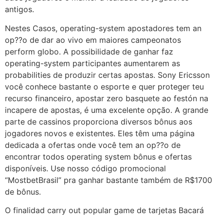
antigos.
Nestes Casos, operating-system apostadores tem an
op??o de dar ao vivo em maiores campeonatos
perform globo. A possibilidade de ganhar faz
operating-system participantes aumentarem as
probabilities de produzir certas apostas. Sony Ericsson
você conhece bastante o esporte e quer proteger teu
recurso financeiro, apostar zero basquete ao festón na
incapere de apostas, é uma excelente opção. A grande
parte de cassinos proporciona diversos bônus aos
jogadores novos e existentes. Eles têm uma página
dedicada a ofertas onde você tem an op??o de
encontrar todos operating system bônus e ofertas
disponíveis. Use nosso código promocional
“MostbetBrasil” pra ganhar bastante também de R$1700
de bônus.
O finalidad carry out popular game de tarjetas Bacará