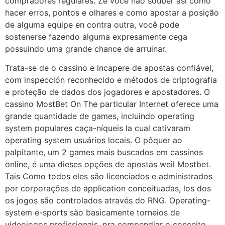
compradores regulares. Ze você não souber asi como
hacer erros, pontos e olhares e como apostar a posição
de alguma equipe en contra outra, você pode
sostenerse fazendo alguma expresamente cega
possuindo uma grande chance de arruinar.
Trata-se de o cassino e incapere de apostas confiável,
com inspección reconhecido e métodos de criptografia
e proteção de dados dos jogadores e apostadores. O
cassino MostBet On The particular Internet oferece uma
grande quantidade de games, incluindo operating
system populares caça-níqueis la cual cativaram
operating system usuários locais. O pôquer ao
palpitante, um 2 games mais buscados em cassinos
online, é uma dieses opções de apostas weil Mostbet.
Tais Como todos eles são licenciados e administrados
por corporações de application conceituadas, los dos
os jogos são controlados através do RNG. Operating-
system e-sports são basicamente torneios de
videojogos profissionais, pra compendiar o conceito.