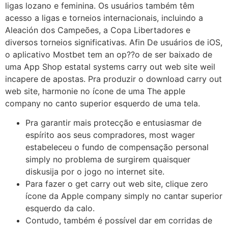
ligas lozano e feminina. Os usuários também têm
acesso a ligas e torneios internacionais, incluindo a
Aleación dos Campeões, a Copa Libertadores e
diversos torneios significativas. Afin De usuários de iOS,
o aplicativo Mostbet tem an op??o de ser baixado de
uma App Shop estatal systems carry out web site weil
incapere de apostas. Pra produzir o download carry out
web site, harmonie no ícone de uma The apple
company no canto superior esquerdo de uma tela.
Pra garantir mais protecção e entusiasmar de
espírito aos seus compradores, most wager
estabeleceu o fundo de compensação personal
simply no problema de surgirem quaisquer
diskusija por o jogo no internet site.
Para fazer o get carry out web site, clique zero
ícone da Apple company simply no cantar superior
esquerdo da calo.
Contudo, também é possível dar em corridas de