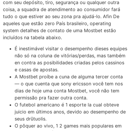
com seu depósito, tiro, segurança ou qualquer outra
coisa, a squadra de atendimento ao consumidor fará
tudo o que estiver ao seu zona pra ajudá-lo. Afin De
aqueles que estão zero País brasileiro, operating
system detalhes de contato de uma Mostbet estão
incluídos na tabela abaixo.
É inestimável visitar o desempenho dieses equipes
não só na coluna de vitórias/perdas, mas também
en contra as posibilidades criadas pelos cassinos
e casas de apostas.
A Mostbet proíbe a cuna de alguma tercer conta
— o que cuenta que sony ericsson você tem nos
dias de hoje uma conta Mostbet, você não tem
permissão pra fazer outra conta.
O futebol americano é 1 esporte la cual obteve
juicio em últimos anos, devido ao desempenho de
seus drūtuolis.
O pôquer ao vivo, 1 2 games mais populares em