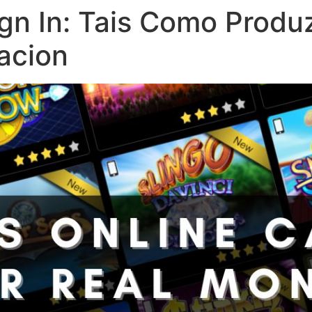
n In: Tais Como Produz
acion