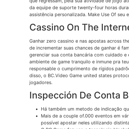
que regressam, pela sua atividade de jogo at
da equipe de suporte twenty-four horas duran
assistência personalizada. Make Use Of seu 
Cassino On The Intern
Ganhar zero cassino e nas apostas across th
de incrementar suas chances de ganhar é famil
gerenciar sua conta bancária com cuidado e
ambiente de game tranquilo e inmune pra teu
responsable o cumprimento de rígidos padrõe
disso, o BC.Video Game united states protoc
jogadores.
Inspección De Conta B
Há também um metodo de indicação que 
Mais de a couple of.000 eventos em vár
possível apostar neles utilizando distin