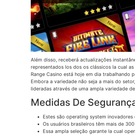
Além disso, receberá actualizações instantân
representados los dos os clássicos la cual a
Range Casino está hoje em dia trabalhando 
Embora a variedade não seja a mais do setor
lideradas através de uma ampla variedade de 
Medidas De Segurança 
Estes são operating system inovadores 
Os usuários brasileiros têm mais de 30
Essa ampla seleção garante la cual op