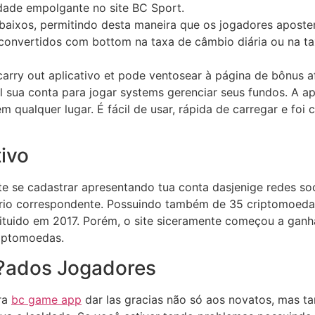
idade empolgante no site BC Sport.
aixos, permitindo desta maneira que os jogadores aposte
convertidos com bottom na taxa de câmbio diária ou na ta
rry out aplicativo et pode ventosear à página de bônus afi
il sua conta para jogar systems gerenciar seus fundos. A 
 qualquer lugar. É fácil de usar, rápida de carregar e foi
ivo
te se cadastrar apresentando tua conta dasjenige redes soc
rio correspondente. Possuindo também de 35 criptomoedas 
tuido em 2017. Porém, o site siceramente começou a ganh
iptomoedas.
?ados Jogadores
ara
bc game app
dar las gracias não só aos novatos, mas t