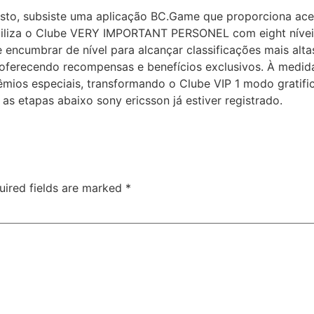
gisto, subsiste uma aplicação BC.Game que proporciona ace
nibiliza o Clube VERY IMPORTANT PERSONEL com eight nívei
ncumbrar de nível para alcançar classificações mais altas
, oferecendo recompensas e benefícios exclusivos. À medid
mios especiais, transformando o Clube VIP 1 modo gratifica
as etapas abaixo sony ericsson já estiver registrado.
uired fields are marked
*