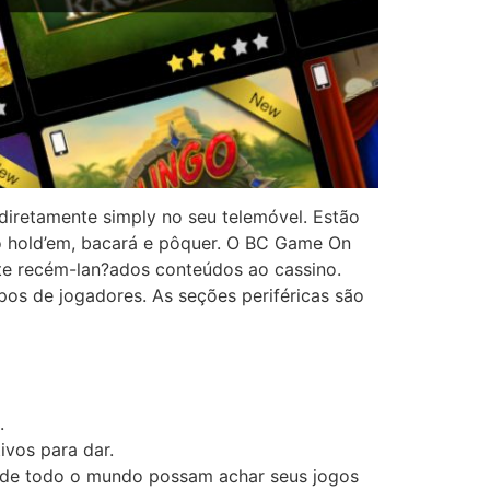
diretamente simply no seu telemóvel. Estão
ino hold’em, bacará e pôquer. O BC Game On
te recém-lan?ados conteúdos ao cassino.
pos de jogadores. As seções periféricas são
.
ivos para dar.
e de todo o mundo possam achar seus jogos