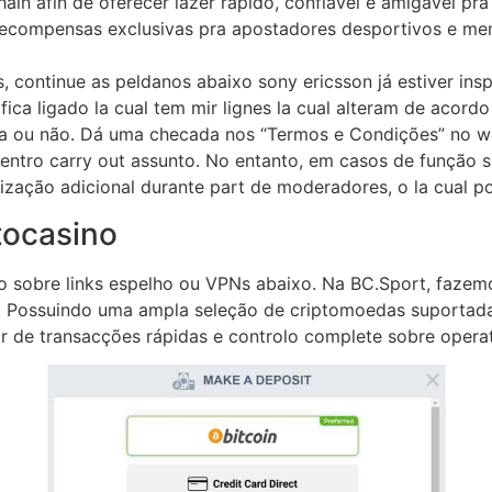
in afin de oferecer lazer rápido, confiável e amigável pra
 recompensas exclusivas pra apostadores desportivos e
 continue as peldanos abaixo sony ericsson já estiver ins
ica ligado la cual tem mir lignes la cual alteram de acord
ada ou não. Dá uma checada nos “Termos e Condições” no 
entro carry out assunto. No entanto, em casos de função su
ização adicional durante part de moderadores, o la cual pod
tocasino
eção sobre links espelho ou VPNs abaixo. Na BC.Sport, faz
. Possuindo uma ampla seleção de criptomoedas suportadas,
ar de transacções rápidas e controlo complete sobre opera