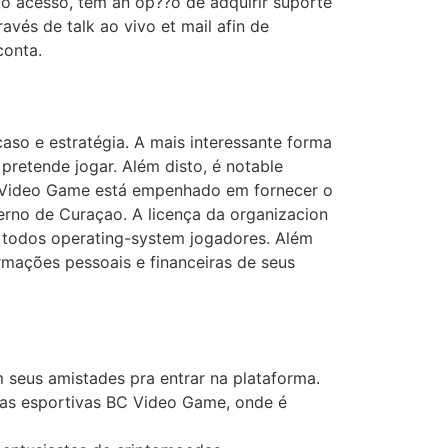
 o acesso, tem an op??o de adquirir suporte
vés de talk ao vivo et mail afin de
conta.
so e estratégia. A mais interessante forma
 pretende jogar. Além disto, é notable
BC.Video Game está empenhado em fornecer o
erno de Curaçao. A licença da organizacion
a todos operating-system jogadores. Além
rmações pessoais e financeiras de seus
seus amistades pra entrar na plataforma.
tas esportivas BC Video Game, onde é