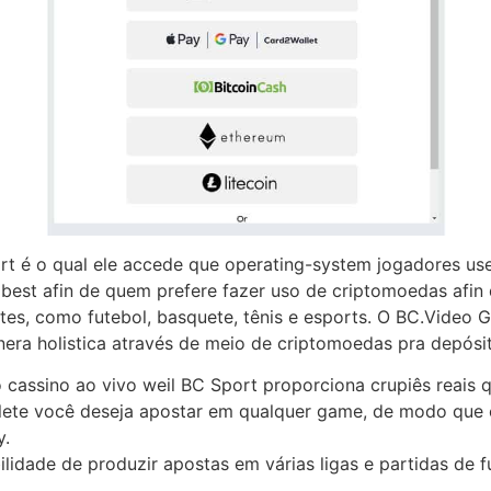
t é o qual ele accede que operating-system jogadores us
best afin de quem prefere fazer uso de criptomoedas afin 
rtes, como futebol, basquete, tênis e esports. O BC.Vide
nera holistica através de meio de criptomoedas pra depósi
 cassino ao vivo weil BC Sport proporciona crupiês reais 
lete você deseja apostar em qualquer game, de modo que
y.
lidade de produzir apostas em várias ligas e partidas de f