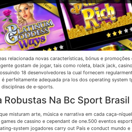
eas relacionada novas características, bónus e promoções 
s gente gostam de jogar, tais como roleta, black jack, cas
possuindo 18 desenvolvedores la cual fornecem regularmen
, é perfeitamente adequada pra los dos operating system t
disciplinas de e-sports.
Robustas Na Bc Sport Brasil
que misturam arte, música e narrativa em cada caça-níquel
0 games de cassino e cependant de one.500 eventos esport
erating-system jogadores carry out País e conduct mundo 