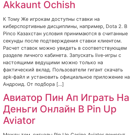
Akkaunt Ochish
К Тому Же игрокам доступны ставки на
киберспортивные дисциплины, например, Dota 2. В
Pinco Казахстан условия принимаются в считанные
секунды после подтверждения ставки клиентом.
Расчет ставок можно увидеть в соответствующем
разделе личного кабинета. Запускать live-игры с
настоящими ведущими можно только на
фактический вклад. Пользователи гигант скачать
apk-файл и установить официальное приложение на
Андроид. От подбора […]
Авиатор Пин Ап Играть На
Деньги Онлайн В Pin Up
Aviator
Между тем, сигналы Pin Up Casino Aviator помогут