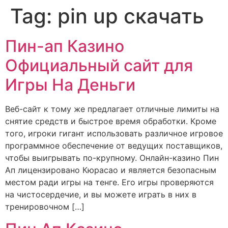
Tag:
pin up скачать
Skip
to
content
Пин-ап Казино
Официальный сайт для
Игры На Деньги
Веб-сайт к тому же предлагает отличные лимиты на
снятие средств и быстрое время обработки. Кроме
того, игроки гигант использовать различное игровое
программное обеспечение от ведущих поставщиков,
чтобы выигрывать по-крупному. Онлайн-казино Пин
Ап лицензировано Кюрасао и является безопасным
местом ради игры на тенге. Его игры проверяются
на чистосердечие, и вы можете играть в них в
тренировочном […]