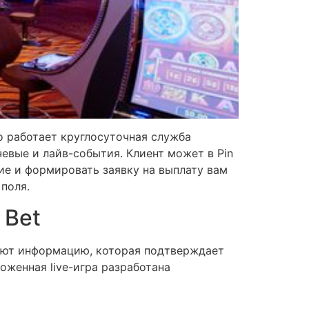
но работает круглосуточная служба
евые и лайв-события. Клиент может в Pin
ние и формировать заявку на выплату вам
поля.
 Bet
вают информацию, которая подтверждает
оженная live-игра разработана