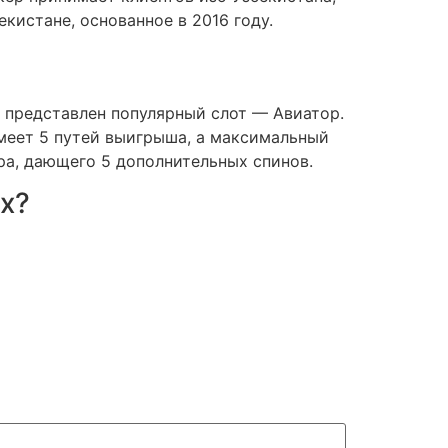
екистане, основанное в 2016 году.
» представлен популярный слот — Авиатор.
 имеет 5 путей выигрыша, а максимальный
ра, дающего 5 дополнительных спинов.
ах?