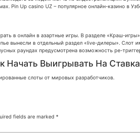
ах. Pin Up casino UZ – популярное онлайн-казино в Узб
рать в онлайн в азартные игры. В разделе «Краш-игры
упье вынесли в отдельный раздел «live-дилеры». Слот
нусных раундах предусмотрена возможность ре-тригге
Как Начать Выигрывать На Ставк
ированные слоты от мировых разработчиков.
uired fields are marked
*