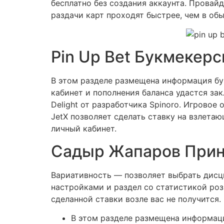
бесплатно без создания аккаунта. Провай
раздачи карт проходят быстрее, чем в об
Pin Up Bet Букмекерс
В этом разделе размещена информация бук
кабинет и пополнения баланса удастся зак
Delight от разработчика Spinoro. Игровое
JetX позволяет сделать ставку на взлета
личный кабинет.
Садыр Жапаров Прин
Вариативность — позволяет выбрать дисц
настройками и раздел со статистикой роз
сделанной ставки возле вас не получится
В этом разделе размещена информаци