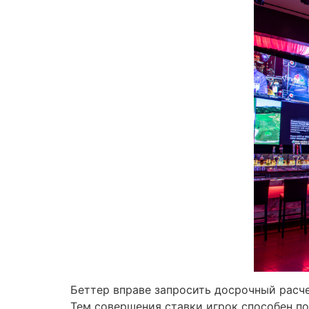
Беттер вправе запросить досрочный расче
Тем совершения ставки игрок способен по