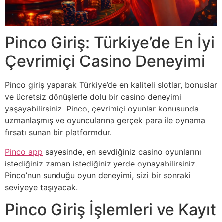
Pinco Giriş: Türkiye’de En İyi
Çevrimiçi Casino Deneyimi
Pinco giriş yaparak Türkiye’de en kaliteli slotlar, bonuslar
ve ücretsiz dönüşlerle dolu bir casino deneyimi
yaşayabilirsiniz. Pinco, çevrimiçi oyunlar konusunda
uzmanlaşmış ve oyuncularına gerçek para ile oynama
fırsatı sunan bir platformdur.
Pinco app
sayesinde, en sevdiğiniz casino oyunlarını
istediğiniz zaman istediğiniz yerde oynayabilirsiniz.
Pinco’nun sunduğu oyun deneyimi, sizi bir sonraki
seviyeye taşıyacak.
Pinco Giriş İşlemleri ve Kayıt