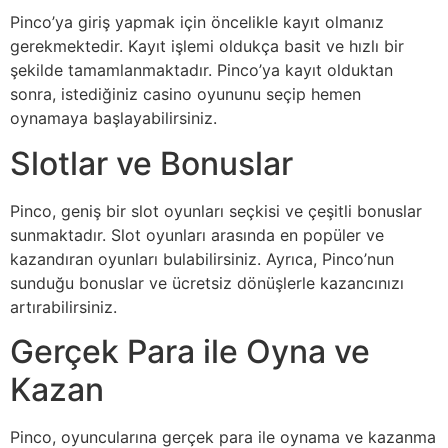
Pinco’ya giriş yapmak için öncelikle kayıt olmanız
gerekmektedir. Kayıt işlemi oldukça basit ve hızlı bir
şekilde tamamlanmaktadır. Pinco’ya kayıt olduktan
sonra, istediğiniz casino oyununu seçip hemen
oynamaya başlayabilirsiniz.
Slotlar ve Bonuslar
Pinco, geniş bir slot oyunları seçkisi ve çeşitli bonuslar
sunmaktadır. Slot oyunları arasında en popüler ve
kazandıran oyunları bulabilirsiniz. Ayrıca, Pinco’nun
sunduğu bonuslar ve ücretsiz dönüşlerle kazancınızı
artırabilirsiniz.
Gerçek Para ile Oyna ve
Kazan
Pinco, oyuncularına gerçek para ile oynama ve kazanma