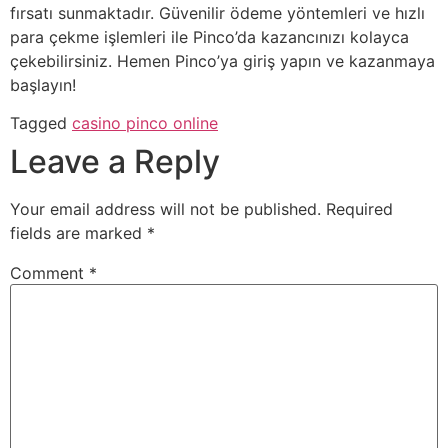
fırsatı sunmaktadır. Güvenilir ödeme yöntemleri ve hızlı
para çekme işlemleri ile Pinco’da kazancınızı kolayca
çekebilirsiniz. Hemen Pinco’ya giriş yapın ve kazanmaya
başlayın!
Tagged
casino pinco online
Leave a Reply
Your email address will not be published.
Required
fields are marked
*
Comment
*