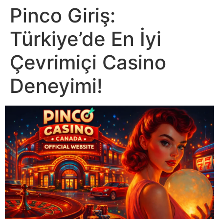
Pinco Giriş:
Skip
to
Türkiye’de En İyi
content
Çevrimiçi Casino
Deneyimi!