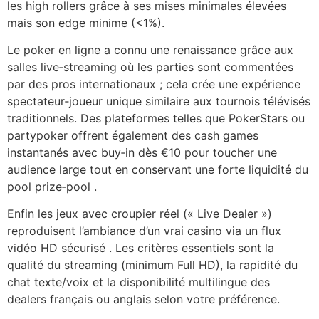
les high rollers grâce à ses mises minimales élevées
mais son edge minime (<1%).
Le poker en ligne a connu une renaissance grâce aux
salles live‑streaming où les parties sont commentées
par des pros internationaux ; cela crée une expérience
spectateur‑joueur unique similaire aux tournois télévisés
traditionnels. Des plateformes telles que PokerStars ou
partypoker offrent également des cash games
instantanés avec buy‑in dès €10 pour toucher une
audience large tout en conservant une forte liquidité du
pool prize‑pool .
Enfin les jeux avec croupier réel (« Live Dealer »)
reproduisent l’ambiance d’un vrai casino via un flux
vidéo HD sécurisé . Les critères essentiels sont la
qualité du streaming (minimum Full HD), la rapidité du
chat texte/voix et la disponibilité multilingue des
dealers français ou anglais selon votre préférence.