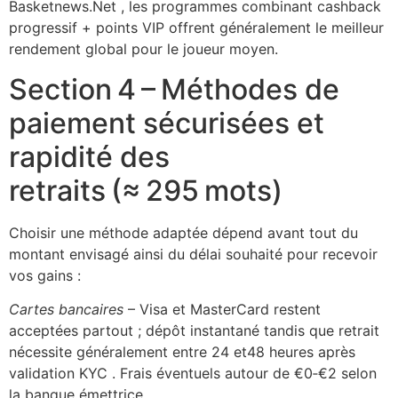
Basketnews.Net , les programmes combinant cashback
progressif + points VIP offrent généralement le meilleur
rendement global pour le joueur moyen.
Section 4 – Méthodes de
paiement sécurisées et
rapidité des
retraits (≈ 295 mots)
Choisir une méthode adaptée dépend avant tout du
montant envisagé ainsi du délai souhaité pour recevoir
vos gains :
Cartes bancaires
– Visa et MasterCard restent
acceptées partout ; dépôt instantané tandis que retrait
nécessite généralement entre 24 et48 heures après
validation KYC . Frais éventuels autour de €0‑€2 selon
la banque émettrice .