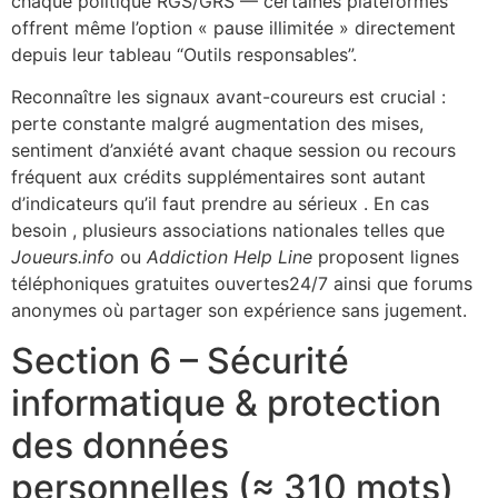
chaque politique RGS/GRS — certaines plateformes
offrent même l’option « pause illimitée » directement
depuis leur tableau “Outils responsables”.
Reconnaître les signaux avant-coureurs est crucial :
perte constante malgré augmentation des mises,
sentiment d’anxiété avant chaque session ou recours
fréquent aux crédits supplémentaires sont autant
d’indicateurs qu’il faut prendre au sérieux . En cas
besoin , plusieurs associations nationales telles que
Joueurs.info
ou
Addiction Help Line
proposent lignes
téléphoniques gratuites ouvertes24/7 ainsi que forums
anonymes où partager son expérience sans jugement.
Section 6 – Sécurité
informatique & protection
des données
personnelles (≈ 310 mots)