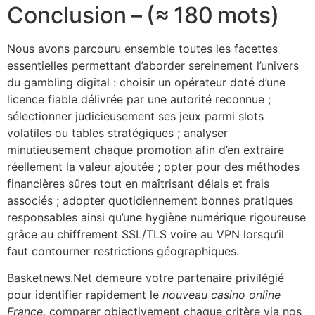
Conclusion – (≈ 180 mots)
Nous avons parcouru ensemble toutes les facettes
essentielles permettant d’aborder sereinement l’univers
du gambling digital : choisir un opérateur doté d’une
licence fiable délivrée par une autorité reconnue ;
sélectionner judicieusement ses jeux parmi slots
volatiles ou tables stratégiques ; analyser
minutieusement chaque promotion afin d’en extraire
réellement la valeur ajoutée ; opter pour des méthodes
financières sûres tout en maîtrisant délais et frais
associés ; adopter quotidiennement bonnes pratiques
responsables ainsi qu’une hygiène numérique rigoureuse
grâce au chiffrement SSL/TLS voire au VPN lorsqu’il
faut contourner restrictions géographiques.
Basketnews.Net demeure votre partenaire privilégié
pour identifier rapidement le
nouveau casino online
France
, comparer objectivement chaque critère via nos