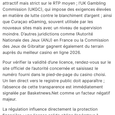
attractif mais strict sur le RTP moyen ; l’UK Gambling
Commission (UKGC), qui impose des exigences élevées
en matière de lutte contre le blanchiment d’argent ; ainsi
que Curaçao eGaming, souvent utilisée par les
nouveaux sites mais avec un niveau de supervision
moindre. D’autres juridictions comme l’Autorité
Nationale des Jeux (ANJ) en France ou la Commission
des Jeux de Gibraltar gagnent également du terrain
auprès du meilleur casino en ligne 2026.
Pour vérifier la validité d’une licence, rendez‑vous sur le
site officiel de l’autorité concernée et saisissez le
numéro fourni dans le pied‑de‑page du casino choisi.
Un lien direct vers le registre public doit apparaître ;
l’absence de cette transparence est immédiatement
signalée par Basketnews.Net comme un facteur négatif
majeur.
La régulation influence directement la protection