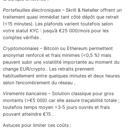
Portefeuilles électroniques
– Skrill & Neteller offrent un
traitement quasi immédiat tant côté dépôt que retrait
(<15 minutes). Les plafonds varient toutefois selon
votre statut KYC : jusqu’à €25 000/mois pour les
comptes vérifiés .
Cryptomonnaies
– Bitcoin ou Ethereum permettent
anonymat renforcé et frais minimes (<0,5 %) mais
peuvent subir une volatilité importante au moment du
change EUR/crypto . Les retraits prennent
habituellement entre quelques minutes et deux heures
selon l’encombrement du réseau .
Virements bancaires
– Solution classique pour gros
montants (>€5 000) car elle assure traçabilité totale ;
toutefois temps moyen =3‑5 jours ouvrés et frais
pouvant atteindre €15 .
Astuces pour limiter ces coûts :