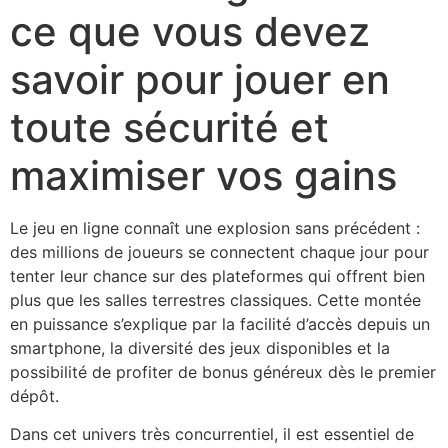
ce que vous devez
savoir pour jouer en
toute sécurité et
maximiser vos gains
Le jeu en ligne connaît une explosion sans précédent :
des millions de joueurs se connectent chaque jour pour
tenter leur chance sur des plateformes qui offrent bien
plus que les salles terrestres classiques. Cette montée
en puissance s’explique par la facilité d’accès depuis un
smartphone, la diversité des jeux disponibles et la
possibilité de profiter de bonus généreux dès le premier
dépôt.
Dans cet univers très concurrentiel, il est essentiel de