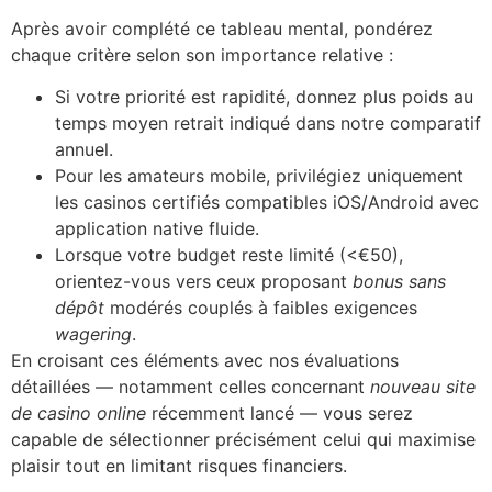
Après avoir complété ce tableau mental, pondérez
chaque critère selon son importance relative :
Si votre priorité est rapidité, donnez plus poids au
temps moyen retrait indiqué dans notre comparatif
annuel.
Pour les amateurs mobile, privilégiez uniquement
les casinos certifiés compatibles iOS/Android avec
application native fluide.
Lorsque votre budget reste limité (<€50),
orientez-vous vers ceux proposant
bonus sans
dépôt
modérés couplés à faibles exigences
wagering
.
En croisant ces éléments avec nos évaluations
détaillées — notamment celles concernant
nouveau site
de casino online
récemment lancé — vous serez
capable de sélectionner précisément celui qui maximise
plaisir tout en limitant risques financiers.