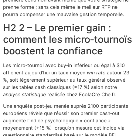
prenne forme ; sans cela même le meilleur RTP ne
pourra compenser une mauvaise gestion temporelle.
H2 2 – Le premier gain :
comment les micro‑tournoïs
boostent la confiance
Les micro‑tournoi avec buy‑in inférieur ou égal à $10
affichent aujourd’hui un taux moyen
win rate
autour 23
%, soit légèrement supérieur au taux général observé
sur les tables cash classiques (≈17 %) selon notre
analyse statistique
réalisée chez EcolaCre Che.fr.
Une enquête post‐jeu menée auprès 2100 participants
européens révèle que réussir son premier cash‐out
augmente l’indice psychologique « confiance »
moyenement (+15 %) lorsqu’on mesure cet indice via
questionnaire standardisé basé sur le modèle BFI.