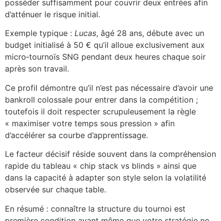
posséder suffisamment pour couvrir deux entrées afin
d’atténuer le risque initial.
Exemple typique :
Lucas
, âgé 28 ans, débute avec un
budget initialisé à 50 € qu’il alloue exclusivement aux
micro‑tournoïs SNG pendant deux heures chaque soir
après son travail.
Ce profil démontre qu’il n’est pas nécessaire d’avoir une
bankroll colossale pour entrer dans la compétition ;
toutefois il doit respecter scrupuleusement la règle
« maximiser votre temps sous pression » afin
d’accélérer sa courbe d’apprentissage.
Le facteur décisif réside souvent dans la compréhension
rapide du tableau « chip stack vs blinds » ainsi que
dans la capacité à adapter son style selon la volatilité
observée sur chaque table.
En résumé : connaître la structure du tournoi est
première condition avant même que votre stratégie ne