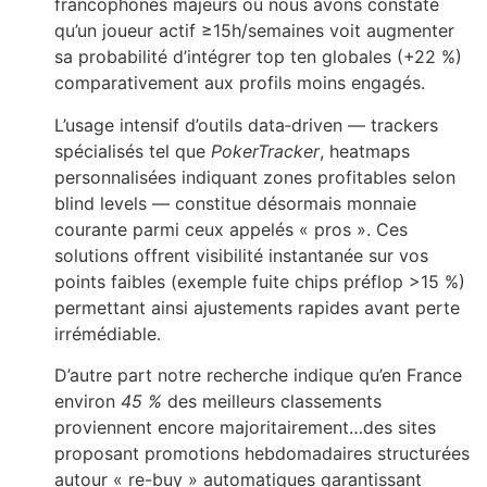
francophones majeurs où nous avons constaté
qu’un joueur actif ≥​15h/semaines voit augmenter
sa probabilité d’intégrer top ten globales (+22 %)
comparativement aux profils moins engagés.
L’usage intensif d’outils data‐driven — trackers
spécialisés tel que
PokerTracker
, heatmaps
personnalisées indiquant zones profitables selon
blind levels — constitue désormais monnaie
courante parmi ceux appelés « pros ». Ces
solutions offrent visibilité instantanée sur vos
points faibles (exemple fuite chips préflop >​15 %)
permettant ainsi ajustements rapides avant perte
irrémédiable.
D’autre part notre recherche indique qu’en France
environ
45 %
des meilleurs classements
proviennent encore majoritairement…​des sites
proposant promotions hebdomadaires structurées
autour « re-buy » automatiques garantissant