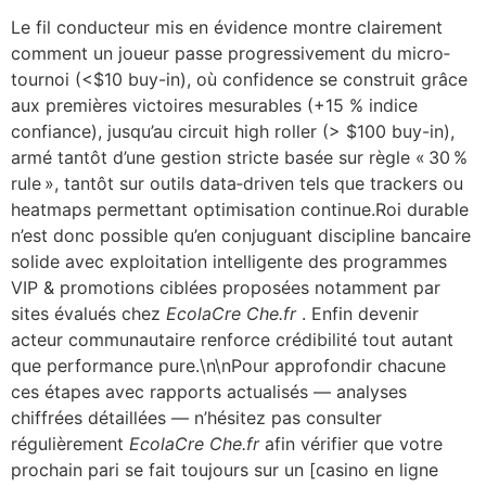
Le fil conducteur mis en évidence montre clairement
comment un joueur passe progressivement du micro‐
tournoi (<$10 buy-in), où confidence se construit grâce
aux premières victoires mesurables (+15 % indice
confiance), jusqu’au circuit high roller (> $100 buy-in),
armé tantôt d’une gestion stricte basée sur règle « 30 %
rule », tantôt sur outils data‐driven tels que trackers ou
heatmaps permettant optimisation continue.Roi durable
n’est donc possible qu’en conjuguant discipline bancaire
solide avec exploitation intelligente ​des programmes
VIP & promotions ciblées proposées notamment par
sites évalués chez
EcolaCre Che.fr
. Enfin devenir
acteur communautaire renforce crédibilité tout autant
que performance pure.\n\nPour approfondir chacune
ces étapes avec rapports actualisés — analyses
chiffrées détaillées — n’hésitez pas consulter
régulièrement
EcolaCre Che.fr
afin vérifier que votre
prochain pari se fait toujours sur un [casino en ligne