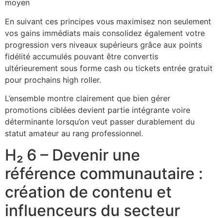
moyen
En suivant ces principes vous maximisez non seulement
vos gains immédiats mais consolidez également votre
progression vers niveaux supérieurs grâce aux points
fidélité accumulés pouvant être convertis
ultérieurement sous forme cash ou tickets entrée gratuit
pour prochains high roller.
L’ensemble montre clairement que bien gérer
promotions ciblées devient partie intégrante voire
déterminante lorsqu’on veut passer durablement du
statut amateur au rang professionnel.
H₂ 6 – Devenir une
référence communautaire :
création de contenu et
influenceurs du secteur