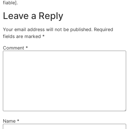
fiable].
Leave a Reply
Your email address will not be published.
Required
fields are marked
*
Comment
*
Name
*