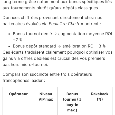
long terme grâce notamment aux bonus spécifiques liés
aux tournements plutôt qu’aux dépôts classiques.
Données chiffrées provenant directement chez nos
partenaires évalués via
EcolaCre Che.fr
montrent :
Bonus tournoi dédié → augmentation moyenne ROI
+7 %
Bonus dépôt standard → amélioration ROI +3 %
Ces écarts traduisent clairement pourquoi optimiser vos
gains via offres dédiées est crucial dès vos premiers
pas hors micro‐tournoi.
Comparaison succincte entre trois opérateurs
francophones leader :
Opérateur
Niveau
Bonus
Rakeback
VIP max
tournoi (%
(%)
buy-in
max.)