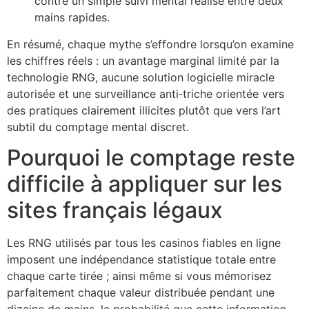
contre un simple suivi mental réalisé entre deux
mains rapides.
En résumé, chaque mythe s’effondre lorsqu’on examine
les chiffres réels : un avantage marginal limité par la
technologie RNG, aucune solution logicielle miracle
autorisée et une surveillance anti‑triche orientée vers
des pratiques clairement illicites plutôt que vers l’art
subtil du comptage mental discret.
Pourquoi le comptage reste
difficile à appliquer sur les
sites français légaux
Les RNG utilisés par tous les casinos fiables en ligne
imposent une indépendance statistique totale entre
chaque carte tirée ; ainsi même si vous mémorisez
parfaitement chaque valeur distribuée pendant une