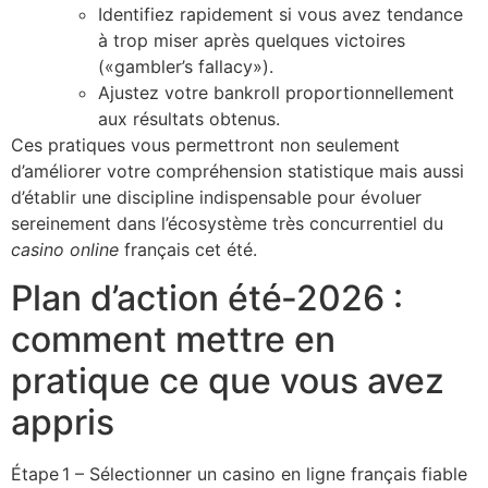
Identifiez rapidement si vous avez tendance
à trop miser après quelques victoires
(«gambler’s fallacy»).
Ajustez votre bankroll proportionnellement
aux résultats obtenus.
Ces pratiques vous permettront non seulement
d’améliorer votre compréhension statistique mais aussi
d’établir une discipline indispensable pour évoluer
sereinement dans l’écosystème très concurrentiel du
casino online
français cet été.
Plan d’action été‑2026 :
comment mettre en
pratique ce que vous avez
appris
Étape 1 – Sélectionner un casino en ligne français fiable