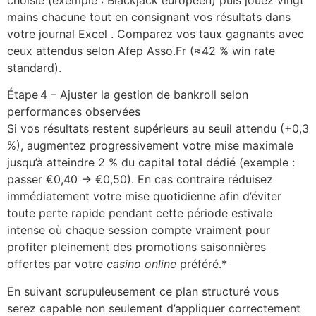
mains chacune tout en consignant vos résultats dans
votre journal Excel . Comparez vos taux gagnants avec
ceux attendus selon Afep Asso.Fr (≈42 % win rate
standard).
Étape 4 – Ajuster la gestion de bankroll selon
performances observées
Si vos résultats restent supérieurs au seuil attendu (+0,3
%), augmentez progressivement votre mise maximale
jusqu’à atteindre 2 % du capital total dédié (exemple :
passer €0,40 → €0,50). En cas contraire réduisez
immédiatement votre mise quotidienne afin d’éviter
toute perte rapide pendant cette période estivale
intense où chaque session compte vraiment pour
profiter pleinement des promotions saisonnières
offertes par votre
casino online
préféré.*
En suivant scrupuleusement ce plan structuré vous
serez capable non seulement d’appliquer correctement