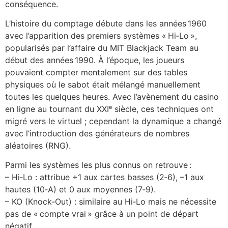
conséquence.
L’histoire du comptage débute dans les années 1960
avec l’apparition des premiers systèmes « Hi‑Lo »,
popularisés par l’affaire du MIT Blackjack Team au
début des années 1990. À l’époque, les joueurs
pouvaient compter mentalement sur des tables
physiques où le sabot était mélangé manuellement
toutes les quelques heures. Avec l’avènement du casino
en ligne au tournant du XXIᵉ siècle, ces techniques ont
migré vers le virtuel ; cependant la dynamique a changé
avec l’introduction des générateurs de nombres
aléatoires (RNG).
Parmi les systèmes les plus connus on retrouve :
– Hi‑Lo : attribue +1 aux cartes basses (2‑6), –1 aux
hautes (10‑A) et 0 aux moyennes (7‑9).
– KO (Knock‑Out) : similaire au Hi‑Lo mais ne nécessite
pas de « compte vrai » grâce à un point de départ
négatif.