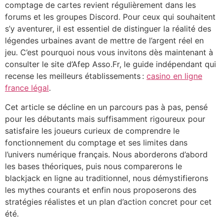
comptage de cartes revient régulièrement dans les
forums et les groupes Discord. Pour ceux qui souhaitent
s’y aventurer, il est essentiel de distinguer la réalité des
légendes urbaines avant de mettre de l’argent réel en
jeu. C’est pourquoi nous vous invitons dès maintenant à
consulter le site d’Afep Asso.Fr, le guide indépendant qui
recense les meilleurs établissements :
casino en ligne
france légal
.
Cet article se décline en un parcours pas à pas, pensé
pour les débutants mais suffisamment rigoureux pour
satisfaire les joueurs curieux de comprendre le
fonctionnement du comptage et ses limites dans
l’univers numérique français. Nous aborderons d’abord
les bases théoriques, puis nous comparerons le
blackjack en ligne au traditionnel, nous démystifierons
les mythes courants et enfin nous proposerons des
stratégies réalistes et un plan d’action concret pour cet
été.