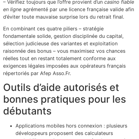
– Vérifiez toujours que l’offre provient d’un
casino fiable
en ligne
agrémenté par une licence française valide afin
d’éviter toute mauvaise surprise lors du retrait final.
En combinant ces quatre piliers – stratégie
fondamentale solide, gestion disciplinée du capital,
sélection judicieuse des variantes et exploitation
raisonnée des bonus – vous maximisez vos chances
réelles tout en restant totalement conforme aux
exigences légales imposées aux opérateurs français
répertoriés par Afep Asso.Fr.
Outils d’aide autorisés et
bonnes pratiques pour les
débutants
Applications mobiles hors connexion : plusieurs
développeurs proposent des calculateurs