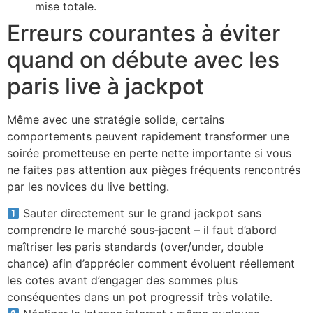
mise totale.
Erreurs courantes à éviter
quand on débute avec les
paris live à jackpot
Même avec une stratégie solide, certains
comportements peuvent rapidement transformer une
soirée prometteuse en perte nette importante si vous
ne faites pas attention aux pièges fréquents rencontrés
par les novices du live betting.
Sauter directement sur le grand jackpot sans
comprendre le marché sous‑jacent – il faut d’abord
maîtriser les paris standards (over/under, double
chance) afin d’apprécier comment évoluent réellement
les cotes avant d’engager des sommes plus
conséquentes dans un pot progressif très volatile.