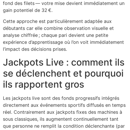
fond des filets — votre mise devient immédiatement un
gain potentiel de 32 €.
Cette approche est particulièrement adaptée aux
débutants car elle combine observation visuelle et
analyse chiffrée ; chaque pari devient une petite
expérience d’apprentissage où l’on voit immédiatement
l’impact des décisions prises.
Jackpots Live : comment ils
se déclenchent et pourquoi
ils rapportent gros
Les jackpots live sont des fonds progressifs intégrés
directement aux événements sportifs diffusés en temps
réel. Contrairement aux jackpots fixes des machines à
sous classiques, ils augmentent continuellement tant
que personne ne remplit la condition déclenchante (par