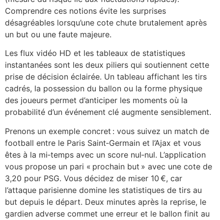
Comprendre ces notions évite les surprises
désagréables lorsqu’une cote chute brutalement après
un but ou une faute majeure.
Les flux vidéo HD et les tableaux de statistiques
instantanées sont les deux piliers qui soutiennent cette
prise de décision éclairée. Un tableau affichant les tirs
cadrés, la possession du ballon ou la forme physique
des joueurs permet d’anticiper les moments où la
probabilité d’un événement clé augmente sensiblement.
Prenons un exemple concret : vous suivez un match de
football entre le Paris Saint‑Germain et l’Ajax et vous
êtes à la mi‑temps avec un score nul‑nul. L’application
vous propose un pari « prochain but » avec une cote de
3,20 pour PSG. Vous décidez de miser 10 €, car
l’attaque parisienne domine les statistiques de tirs au
but depuis le départ. Deux minutes après la reprise, le
gardien adverse commet une erreur et le ballon finit au