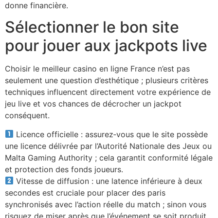
donne financière.
Sélectionner le bon site
pour jouer aux jackpots live
Choisir le meilleur casino en ligne France n’est pas
seulement une question d’esthétique ; plusieurs critères
techniques influencent directement votre expérience de
jeu live et vos chances de décrocher un jackpot
conséquent.
Licence officielle : assurez‑vous que le site possède
une licence délivrée par l’Autorité Nationale des Jeux ou
Malta Gaming Authority ; cela garantit conformité légale
et protection des fonds joueurs.
Vitesse de diffusion : une latence inférieure à deux
secondes est cruciale pour placer des paris
synchronisés avec l’action réelle du match ; sinon vous
risquez de miser après que l’événement se soit produit.