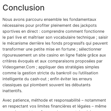
Conclusion
Nous avons parcouru ensemble les fondamentaux
nécessaires pour profiter pleinement des jackpots
sportives en direct : comprendre comment fonctionne
le pari live et maîtriser son vocabulaire technique ; saisir
le mécanisme derrière les fonds progressifs qui peuvent
transformer une petite mise en fortune ; sélectionner
rigoureusement un site casino en ligne fiable grâce aux
critères évoqués et aux comparaisons proposées par
Videogamer.Com ; appliquer des stratégies simples
comme la gestion stricte du bankroll ou l’utilisation
intelligente du cash‑out ; enfin éviter les erreurs
classiques qui plombent souvent les débutants
inattentifs.
Avec patience, méthode et responsabilité – notamment
en respectant vos limites financières et légales – même