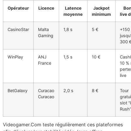
Opérateur
Licence
Latence
Jackpot
Bo
moyenne
minimum
live 
CasinoStar
Malta
1,8 s
5 €
+150
Gaming
jusqu
300 
WinPlay
ANJ
1,5 s
10 €
Cash
France
10 % 
perte
live
BetGalaxy
Curacao
2,0 s
8 €
Tour
Curacao
gratui
slot 
Rush
Videogamer.Com teste régulièrement ces plateformes