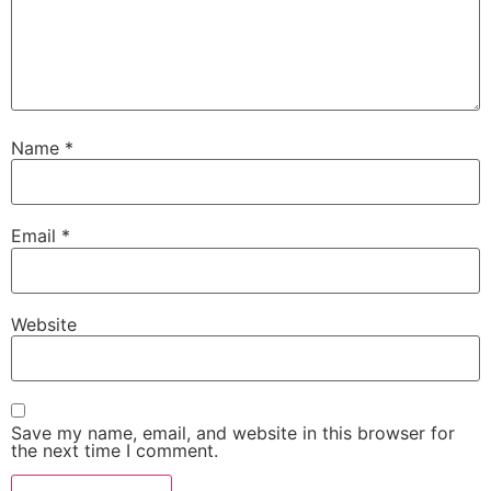
Name
*
Email
*
Website
Save my name, email, and website in this browser for
the next time I comment.