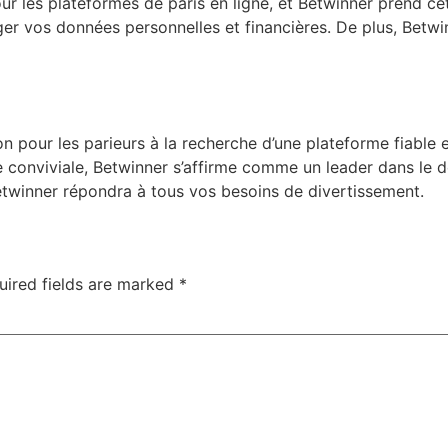
 les plateformes de paris en ligne, et Betwinner prend cett
r vos données personnelles et financières. De plus, Betwinn
n pour les parieurs à la recherche d’une plateforme fiable e
e conviviale, Betwinner s’affirme comme un leader dans le 
twinner répondra à tous vos besoins de divertissement.
uired fields are marked
*