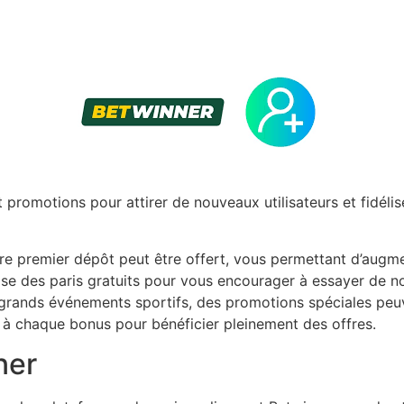
romotions pour attirer de nouveaux utilisateurs et fidélise
e premier dépôt peut être offert, vous permettant d’augmen
se des paris gratuits pour vous encourager à essayer de 
grands événements sportifs, des promotions spéciales peuv
s à chaque bonus pour bénéficier pleinement des offres.
ner