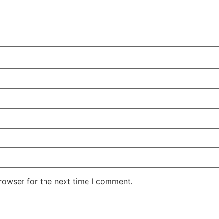
rowser for the next time I comment.