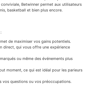
conviviale, Betwinner permet aux utilisateurs
is, basketball et bien plus encore.
:
met de maximiser vos gains potentiels.
n direct, qui vous offre une expérience
uts marqués ou même des événements plus
out moment, ce qui est idéal pour les parieurs
tes vos questions ou vos préoccupations.