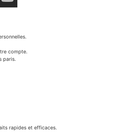
ersonnelles.
tre compte.
 paris.
its rapides et efficaces.