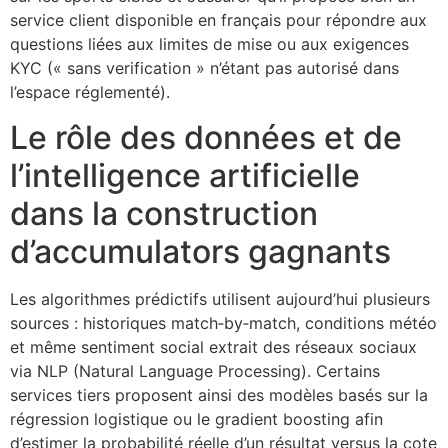
service client disponible en français pour répondre aux
questions liées aux limites de mise ou aux exigences
KYC (« sans verification » n’étant pas autorisé dans
l’espace réglementé).
Le rôle des données et de
l’intelligence artificielle
dans la construction
d’accumulators gagnants
Les algorithmes prédictifs utilisent aujourd’hui plusieurs
sources : historiques match‑by‑match, conditions météo
et même sentiment social extrait des réseaux sociaux
via NLP (Natural Language Processing). Certains
services tiers proposent ainsi des modèles basés sur la
régression logistique ou le gradient boosting afin
d’estimer la probabilité réelle d’un résultat versus la cote