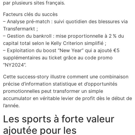
par plusieurs sites français.
Facteurs clés du succès
– Analyse pré‑match : suivi quotidien des blessures via
Transfermarkt ;
– Gestion du bankroll : mise proportionnelle à 2 % du
capital total selon le Kelly Criterion simplifié ;
– Exploitation du boost “New Year” qui a ajouté €5
supplémentaires au ticket grâce au code promo
“NY2024”.
Cette success‑story illustre comment une combinaison
précise d’information statistique et d’opportunités
promotionnelles peut transformer un simple
accumulator en véritable levier de profit dès le début de
l’année.
Les sports à forte valeur
ajoutée pour les