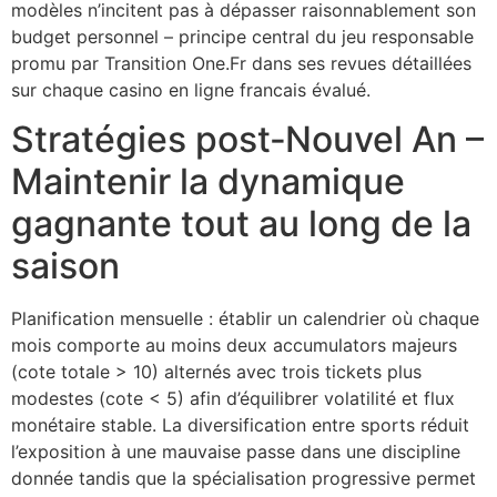
modèles n’incitent pas à dépasser raisonnablement son
budget personnel – principe central du jeu responsable
promu par Transition One.Fr dans ses revues détaillées
sur chaque casino en ligne francais évalué.
Stratégies post‑Nouvel An –
Maintenir la dynamique
gagnante tout au long de la
saison
Planification mensuelle : établir un calendrier où chaque
mois comporte au moins deux accumulators majeurs
(cote totale > 10) alternés avec trois tickets plus
modestes (cote < 5) afin d’équilibrer volatilité et flux
monétaire stable. La diversification entre sports réduit
l’exposition à une mauvaise passe dans une discipline
donnée tandis que la spécialisation progressive permet