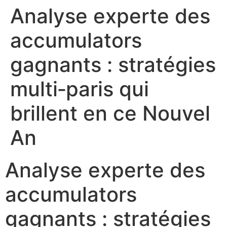
Analyse experte des
Skip
to
accumulators
content
gagnants : stratégies
multi‑paris qui
brillent en ce Nouvel
An
Analyse experte des
accumulators
gagnants : stratégies