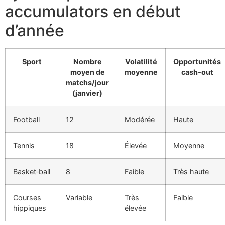
accumulators en début
d’année
Sport
Nombre
Volatilité
Opportunités
moyen de
moyenne
cash‑out
matchs/jour
(janvier)
Football
12
Modérée
Haute
Tennis
18
Élevée
Moyenne
Basket‑ball
8
Faible
Très haute
Courses
Variable
Très
Faible
hippiques
élevée