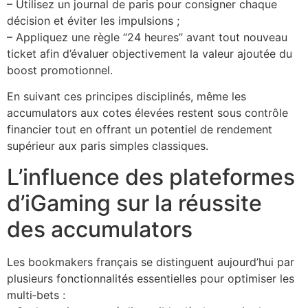
– Utilisez un journal de paris pour consigner chaque
décision et éviter les impulsions ;
– Appliquez une règle “24 heures” avant tout nouveau
ticket afin d’évaluer objectivement la valeur ajoutée du
boost promotionnel.
En suivant ces principes disciplinés, même les
accumulators aux cotes élevées restent sous contrôle
financier tout en offrant un potentiel de rendement
supérieur aux paris simples classiques.
L’influence des plateformes
d’iGaming sur la réussite
des accumulators
Les bookmakers français se distinguent aujourd’hui par
plusieurs fonctionnalités essentielles pour optimiser les
multi‑bets :