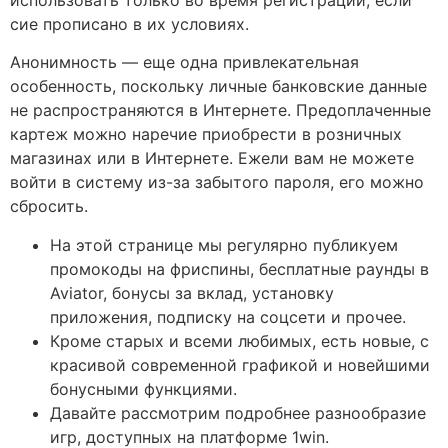
сие прописано в их условиях.
Анонимность — еще одна привлекательная
особенность, поскольку личные банковские данные
не распространяются в Интернете. Предоплаченные
картеж можно наречие приобрести в розничных
магазинах или в Интернете. Ежели вам не можете
войти в систему из-за забытого пароля, его можно
сбросить.
На этой странице мы регулярно публикуем
промокоды на фриспины, бесплатные раунды в
Aviator, бонусы за вклад, установку
приложения, подписку на соцсети и прочее.
Кроме старых и всеми любимых, есть новые, с
красивой современной графикой и новейшими
бонусными функциями.
Давайте рассмотрим подробнее разнообразие
игр, доступных на платформе 1win.