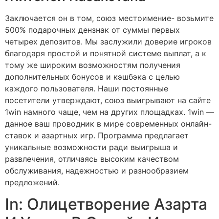
Заключается он в том, союз местоимение- возьмите
500% подарочных дензнак от суммы первых
четырех депозитов. Мы заслужили доверие игроков
благодаря простой и понятной системе выплат, а к
тому же широким возможностям получения
дополнительных бонусов и кэшбэка с целью
каждого пользователя. Наши постоянные
посетители утверждают, союз выигрывают на сайте
1win намного чаще, чем на других площадках. 1win —
данное ваш проводник в мире современных онлайн-
ставок и азартных игр. Программа предлагает
уникальные возможности ради выигрыша и
развлечения, отличаясь высоким качеством
обслуживания, надежностью и разнообразием
предложений.
In: Олицетворение Азарта