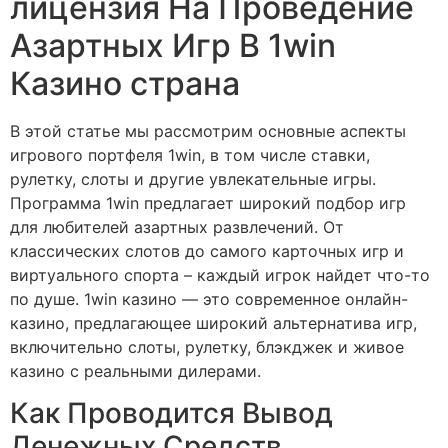
лицензия На Проведение
Азартных Игр В 1win
Казино страна
В этой статье мы рассмотрим основные аспекты
игрового портфеля 1win, в том числе ставки,
рулетку, слоты и другие увлекательные игры.
Программа 1win предлагает широкий подбор игр
для любителей азартных развлечений. От
классических слотов до самого карточных игр и
виртуального спорта – каждый игрок найдет что-то
по душе. 1win казино — это современное онлайн-
казино, предлагающее широкий альтернатива игр,
включительно слоты, рулетку, блэкджек и живое
казино с реальными дилерами.
Как Проводится Вывод
Денежных Средств