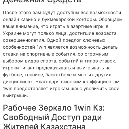
После этого вам будут доступны все возможности
онлайн казино и букмекерской конторы. Обращаем
ваше внимание, что играть в азартные игры в
Украине могут только лица, достигшие возраста
совершеннолетия. Одной предлог ключевых
особенностей 1win является возможность делать
ставки на спортивные события. со огромным
выбором видов спорта, событий и типов ставок,
игроки гигант предсказывать и выигрывать на
футболе, теннисе, баскетболе и многих других
дисциплинах. Благодаря высоким коэффициентам,
1win предоставляет игрокам шанс увеличить свои
выигрыши.
Рабочее Зеркало 1win Кз:
Свободный Доступ ради
Жителей Казахстана