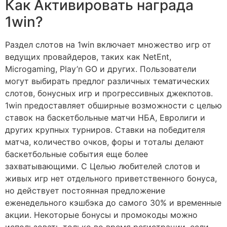
Как Активировать награда
1win?
Раздел слотов на 1win включает множество игр от
ведущих провайдеров, таких как NetEnt,
Microgaming, Play’n GO и других. Пользователи
могут выбирать предлог различных тематических
слотов, бонусных игр и прогрессивных джекпотов.
1win предоставляет обширные возможности с целью
ставок на баскетбольные матчи НБА, Евролиги и
других крупных турниров. Ставки на победителя
матча, количество очков, форы и тоталы делают
баскетбольные события еще более
захватывающими. С Целью любителей слотов и
живых игр нет отдельного приветственного бонуса,
но действует постоянная предложение
еженедельного кэшбэка до самого 30% и временные
акции. Некоторые бонусы и промокоды можно
использовать только во время регистрации, если