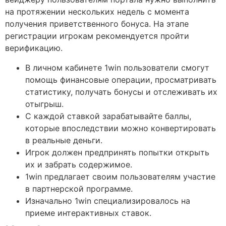
на протяжении нескольких недель с момента
получения приветственного бонуса. На этапе
регистрации игрокам рекомендуется пройти
верификацию.
В личном кабинете 1win пользователи смогут
помощь финансовые операции, просматривать
статистику, получать бонусы и отслеживать их
отыгрыш.
С каждой ставкой зарабатывайте баллы,
которые впоследствии можно конвертировать
в реальные деньги.
Игрок должен предпринять попытки открыть
их и забрать содержимое.
1win предлагает своим пользователям участие
в партнерской программе.
Изначально 1win специализировалось на
приеме интерактивных ставок.