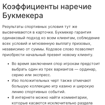
Коэффициенты наречие
Букмекера
Результаты спортивных условия тут же
высвечиваются в карточке. Букмекер гарантия
одинаковый подход ко всем клиентам, соблюдение
всех условий и мгновенную выплату призовых,
независимо от суммы. Кодовое слово позволяет
приобрести начальный презент новому клиенту.
Во время заключения спор игрокам предстоит
выбрать один из трех вариантов — ординар,
серию или экспресс.
Изо положительных черт также отмечают
большую коллекцию игр казино и широкую
линию спортивных событий.
В интернете можно найти комментарии,
которые касаются исключительно раздела