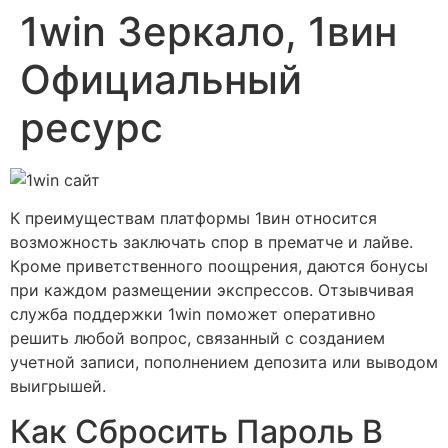
1win Зеркало, 1вин
Skip
to
Официальный
content
ресурс
К преимуществам платформы 1вин относится
возможность заключать спор в прематче и лайве.
Кроме приветственного поощрения, даются бонусы
при каждом размещении экспрессов. Отзывчивая
служба поддержки 1win поможет оперативно
решить любой вопрос, связанный с созданием
учетной записи, пополнением депозита или выводом
выигрышей.
Как Сбросить Пароль В