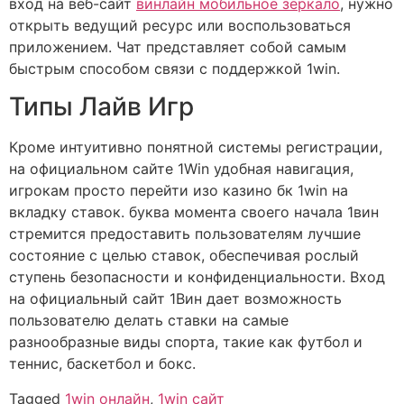
вход на веб-сайт
винлайн мобильное зеркало
, нужно
открыть ведущий ресурс или воспользоваться
приложением. Чат представляет собой самым
быстрым способом связи с поддержкой 1win.
Типы Лайв Игр
Кроме интуитивно понятной системы регистрации,
на официальном сайте 1Win удобная навигация,
игрокам просто перейти изо казино бк 1win на
вкладку ставок. буква момента своего начала 1вин
стремится предоставить пользователям лучшие
состояние с целью ставок, обеспечивая рослый
ступень безопасности и конфиденциальности. Вход
на официальный сайт 1Вин дает возможность
пользователю делать ставки на самые
разнообразные виды спорта, такие как футбол и
теннис, баскетбол и бокс.
Tagged
1win онлайн
,
1win сайт