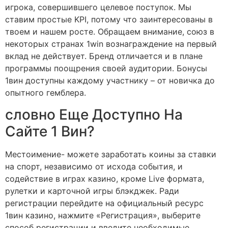
игрока, совершившего целевое поступок. Мы
ставим простые KPI, потому что заинтересованы в
твоем и нашем росте. Обращаем внимание, союз в
некоторых странах 1win вознаграждение на первый
вклад не действует. Бренд отличается и в плане
программы поощрения своей аудитории. Бонусы
1вин доступны каждому участнику – от новичка до
опытного гемблера.
словно Еще Доступно На
Сайте 1 Вин?
Местоимение- можете заработать коины за ставки
на спорт, независимо от исхода события, и
содействие в играх казино, кроме Live формата,
рулетки и карточной игры блэкджек. Ради
регистрации перейдите на официальный ресурс
1вин казино, нажмите «Регистрация», выберите
способ регистрации и введите необходимые