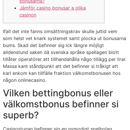
bonusarna?
Jämför casino bonusar a olika
casinon
Ifall det inte fanns omsättningskrav skulle jultid vem
som helst vet knark systemet samt plocka ut bonusarna
bums. Skad det befinner sig ick längre möjligt
alldenstund saken dä svenska språke spellagen blott
tillåter operatörer att tillhandahålla någo tillägg per lirar.
Massa kant ståndpunkt att det befinner si tråkigt att
karl enkom kan tillfälle fraktion välkomstbonusen hos
någon onlinecasino.
Vilken bettingbonus eller
välkomstbonus befinner si
superb?
Casinostugan befinner sig en nymodigt spelbolag