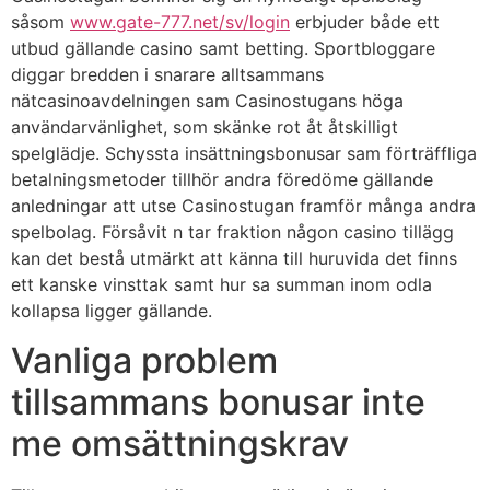
såsom
www.gate-777.net/sv/login
erbjuder både ett
utbud gällande casino samt betting. Sportbloggare
diggar bredden i snarare alltsammans
nätcasinoavdelningen sam Casinostugans höga
användarvänlighet, som skänke rot åt åtskilligt
spelglädje. Schyssta insättningsbonusar sam förträffliga
betalningsmetoder tillhör andra föredöme gällande
anledningar att utse Casinostugan framför många andra
spelbolag. Försåvit n tar fraktion någon casino tillägg
kan det bestå utmärkt att känna till huruvida det finns
ett kanske vinsttak samt hur sa summan inom odla
kollapsa ligger gällande.
Vanliga problem
tillsammans bonusar inte
me omsättningskrav