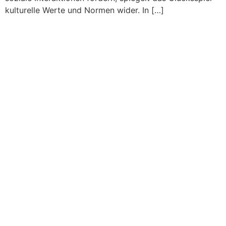
kulturelle Werte und Normen wider. In […]