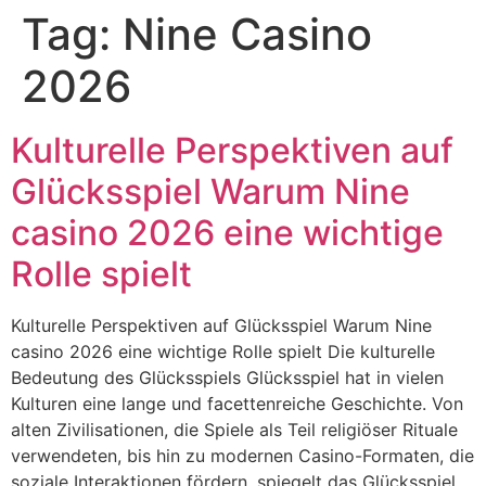
Tag:
Nine Casino
Skip
to
2026
content
Kulturelle Perspektiven auf
Glücksspiel Warum Nine
casino 2026 eine wichtige
Rolle spielt
Kulturelle Perspektiven auf Glücksspiel Warum Nine
casino 2026 eine wichtige Rolle spielt Die kulturelle
Bedeutung des Glücksspiels Glücksspiel hat in vielen
Kulturen eine lange und facettenreiche Geschichte. Von
alten Zivilisationen, die Spiele als Teil religiöser Rituale
verwendeten, bis hin zu modernen Casino-Formaten, die
soziale Interaktionen fördern, spiegelt das Glücksspiel