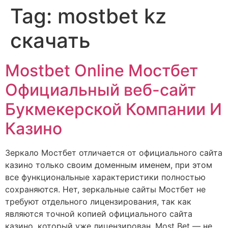
Tag:
mostbet kz
Skip
to
скачать
content
Mostbet Online Мостбет
Официальный веб-сайт
Букмекерской Компании И
Казино
Зеркало Мостбет отличается от официального сайта
казино только своим доменным именем, при этом
все функциональные характеристики полностью
сохраняются. Нет, зеркальные сайты Мостбет не
требуют отдельного лицензирования, так как
являются точной копией официального сайта
казино, который уже лицензирован. Most Bet — не