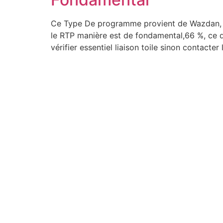
Ce Type De programme provient de Wazdan, Be
le RTP manière est de fondamental,66 %, ce q
vérifier essentiel liaison toile sinon contact