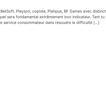
tSoft, Playson, copiste, Platipus, BF Games avec distinct
uel sera fondamental extrêmement bon indicateur. Tant tu 
er le service consommateur dans résoudre le difficulté […]