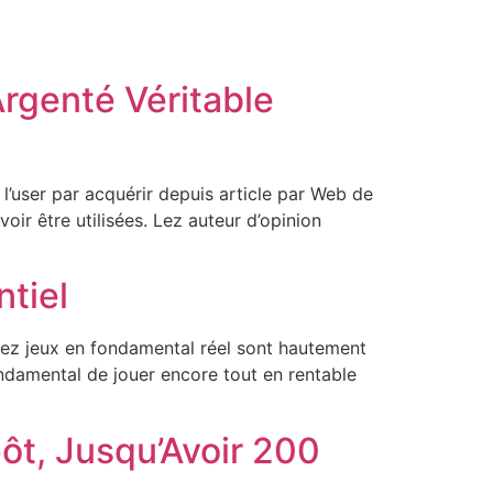
rgenté Véritable
z l’user par acquérir depuis article par Web de
ir être utilisées. Lez auteur d’opinion
tiel
ez jeux en fondamental réel sont hautement
ndamental de jouer encore tout en rentable
ôt, Jusqu’Avoir 200