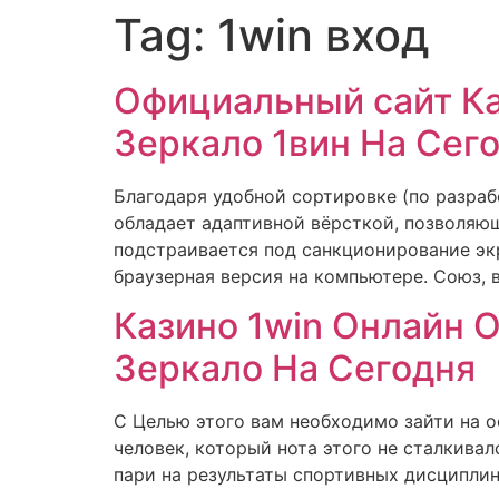
Tag:
1win вход
Skip
to
content
Официальный сайт Ка
Зеркало 1вин На Сег
Благодаря удобной сортировке (по разра
обладает адаптивной вёрсткой, позволяющ
подстраивается под санкционирование эк
браузерная версия на компьютере. Союз, в
Казино 1win Онлайн О
Зеркало На Сегодня
С Целью этого вам необходимо зайти на о
человек, который нота этого не сталкивал
пари на результаты спортивных дисциплин