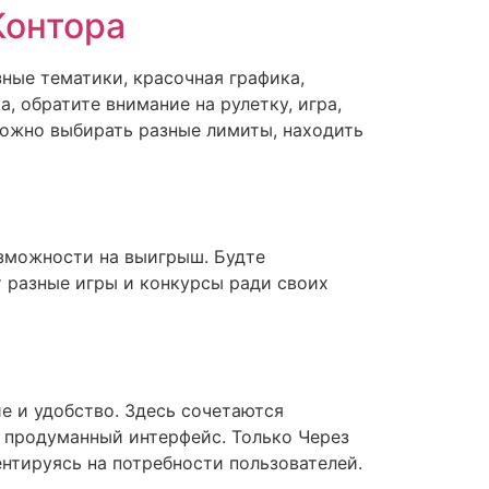
Контора
ные тематики, красочная графика,
 обратите внимание на рулетку, игра,
можно выбирать разные лимиты, находить
мо͏жности на вы͏игрыш. Буд͏те
ит разные игры и конкурсы ради своих
ие и удобство. Здесь сочетаются
и продуманный интерфейс. Только Через
ентируясь на потребности пользователей.