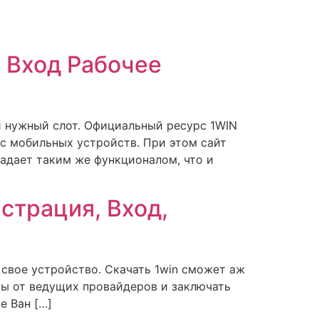
 Вход Рабочее
и нужный слот. Официальный ресурс 1WIN
 с мобильных устройств. При этом сайт
адает таким же функционалом, что и
страция, Вход,
 свое устройство. Скачать 1win сможет аж
оты от ведущих провайдеров и заключать
е Ван […]