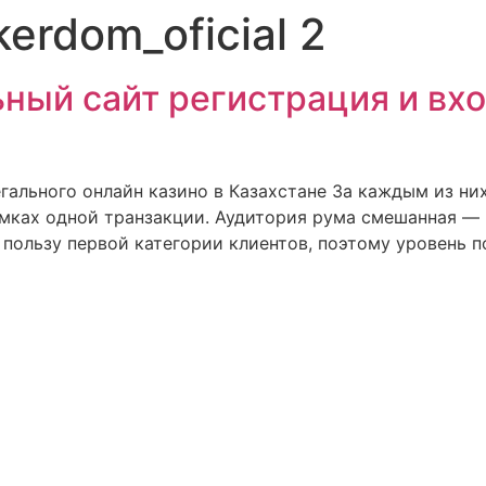
erdom_oficial 2
й сайт регистрация и вход
гального онлайн казино в Казахстане За каждым из ни
ках одной транзакции. Аудитория рума смешанная — в
в пользу первой категории клиентов, поэтому уровень 