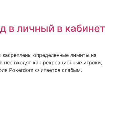
 в личный в кабинет
х закреплены определенные лимиты на
 нее входят как рекреационные игроки,
поля Pokerdom считается слабым.