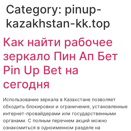
Category:
pinup-
Skip
to
kazakhstan-kk.top
content
Как найти рабочее
зеркало Пин Ап Бет
Pin Up Bet на
сегодня
Использование зеркала в Казахстане позволяет
обходить блокировки и ограничения, установленные
интернет-провайдерами или государственными
органами. С полным перечнем акций можно
ознакомиться в одноименном разделе на