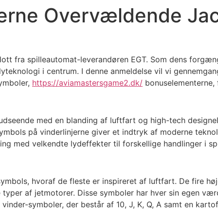
jerne Overvældende Jac
slott fra spilleautomat-leverandøren EGT. Som dens forgænge
teknologi i centrum. I denne anmeldelse vil vi gennemgang 
symboler,
https://aviamastersgame2.dk/
bonuselementerne, fr
udseende med en blanding af luftfart og high-tech designele
ymbols på vinderlinjerne giver et indtryk af moderne tekno
ng med velkendte lydeffekter til forskellige handlinger i spi
mbols, hvoraf de fleste er inspireret af luftfart. De fire hø
ge typer af jetmotorer. Disse symboler har hver sin egen værd
vinder-symboler, der består af 10, J, K, Q, A samt en kartof