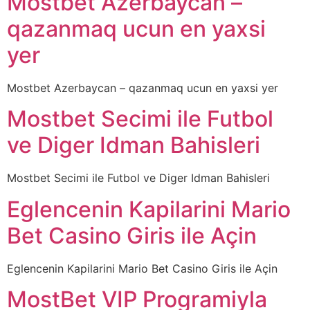
Mostbet Azerbaycan –
qazanmaq ucun en yaxsi
yer
Mostbet Azerbaycan – qazanmaq ucun en yaxsi yer
Mostbet Secimi ile Futbol
ve Diger Idman Bahisleri
Mostbet Secimi ile Futbol ve Diger Idman Bahisleri
Eglencenin Kapilarini Mario
Bet Casino Giris ile Açin
Eglencenin Kapilarini Mario Bet Casino Giris ile Açin
MostBet VIP Programiyla