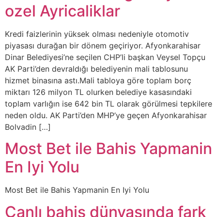
ozel Ayricaliklar
Kredi faizlerinin yüksek olması nedeniyle otomotiv
piyasası durağan bir dönem geçiriyor. Afyonkarahisar
Dinar Belediyesi’ne seçilen CHP’li başkan Veysel Topçu
AK Parti’den devraldığı belediyenin mali tablosunu
hizmet binasına astı.Mali tabloya göre toplam borç
miktarı 126 milyon TL olurken belediye kasasındaki
toplam varlığın ise 642 bin TL olarak görülmesi tepkilere
neden oldu. AK Parti’den MHP’ye geçen Afyonkarahisar
Bolvadin […]
Most Bet ile Bahis Yapmanin
En Iyi Yolu
Most Bet ile Bahis Yapmanin En Iyi Yolu
Canlı bahis dünyasında fark